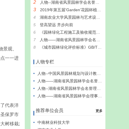
2
人物--湖南省风景园林学会名誉理事长 熊兴耀教授
3
2019年第五届‘Garden’花园杯植物景观设计竞赛”评奖结果
4
湖南农业大学风景园林与艺术设计学院领导到访学会
5
登高望远 齐步向前
6
《园林绿化工程施工及验收规范》CJJ82-2012
7
人物——湖南省风景园林学会名誉理事长 周淑兰先生
8
《城市园林绿化评价标准》GB/T50563-2010
物景观、
特点一一进
人物专栏
人物--中国风景园林规划与设计教育家 孟兆祯
人物——湖南省风景园林学会名誉理事长 周淑兰先生
人物--湖南省风景园林学会名誉理事长 熊兴耀教授
人物——湖南省风景园林学会理事长 沈守云教授
了代表洋
推荐单位会员
更多
和圣保罗市
中南林业科技大学
大树移栽;